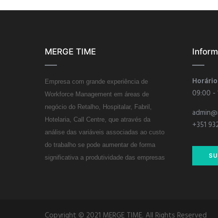
MERGE TIME
Infor
Horário
Empresa com grande experiência de
09:00 -
Workforce Management em áreas de
negócio do Retalho, Hospitalar, Fabril,
admin@
Hotelaria, Call Centre, que através da
+351 93
análise das variáveis associadas ao custo
do trabalho se pode aumentar de forma
SU
significativa a produtividade das empresas
Copyright © 2021 MERGE TIME. All Rights Reserved